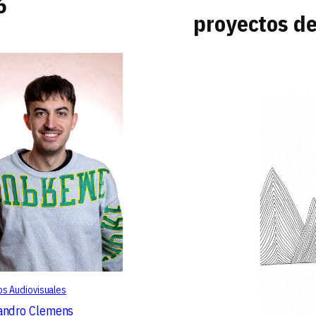
6
proyectos d
s Audiovisuales
andro Clemens