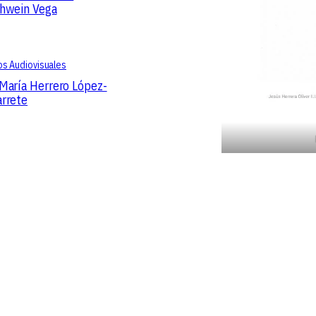
hwein Vega
s Audiovisuales
María Herrero López-
rrete