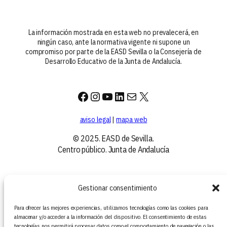
La información mostrada en esta web no prevalecerá, en
ningún caso, ante la normativa vigente ni supone un
compromiso por parte de la EASD Sevilla o la Consejería de
Desarrollo Educativo de la Junta de Andalucía.
Facebook
Instagram
YouTube
LinkedIn
Correo electrónico
X
aviso legal
|
mapa web
© 2025. EASD de Sevilla.
Centro público. Junta de Andalucía
Gestionar consentimiento
Para ofrecer las mejores experiencias, utilizamos tecnologías como las cookies para
almacenar y/o acceder a la información del dispositivo. El consentimiento de estas
tecnologías nos permitirá procesar datos como el comportamiento de navegación o las