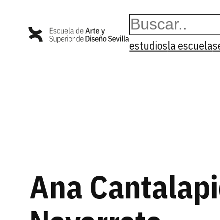
Saltar
Buscar
al
contenido
estudios
la escuela
s
Ana Cantalapi