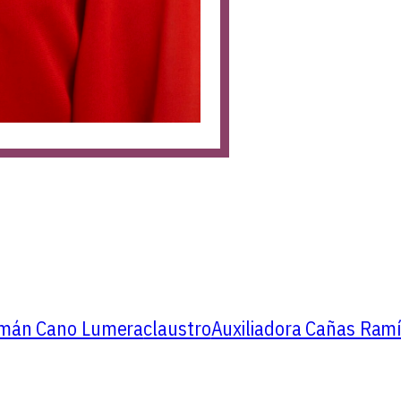
mán Cano Lumera
claustro
Auxiliadora Cañas Ram