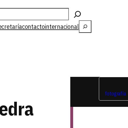
Buscar
ecretaría
contacto
internacional
fotografía
edra