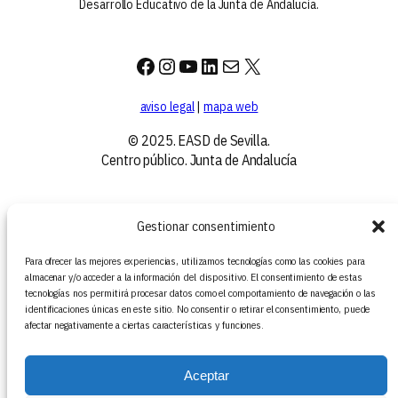
Desarrollo Educativo de la Junta de Andalucía.
Facebook
Instagram
YouTube
LinkedIn
Correo electrónico
X
aviso legal
|
mapa web
© 2025. EASD de Sevilla.
Centro público. Junta de Andalucía
Gestionar consentimiento
Para ofrecer las mejores experiencias, utilizamos tecnologías como las cookies para
almacenar y/o acceder a la información del dispositivo. El consentimiento de estas
tecnologías nos permitirá procesar datos como el comportamiento de navegación o las
identificaciones únicas en este sitio. No consentir o retirar el consentimiento, puede
afectar negativamente a ciertas características y funciones.
Aceptar