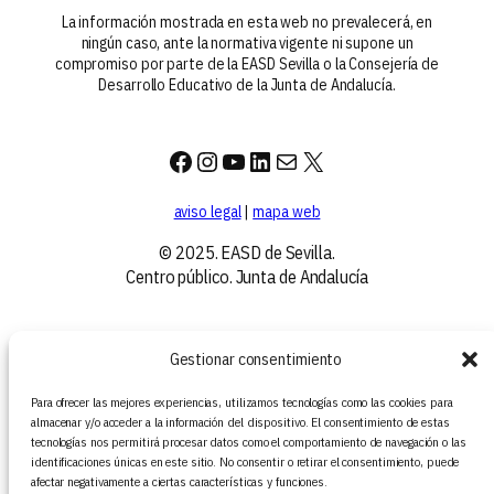
La información mostrada en esta web no prevalecerá, en
ningún caso, ante la normativa vigente ni supone un
compromiso por parte de la EASD Sevilla o la Consejería de
Desarrollo Educativo de la Junta de Andalucía.
Facebook
Instagram
YouTube
LinkedIn
Correo electrónico
X
aviso legal
|
mapa web
© 2025. EASD de Sevilla.
Centro público. Junta de Andalucía
Gestionar consentimiento
Para ofrecer las mejores experiencias, utilizamos tecnologías como las cookies para
almacenar y/o acceder a la información del dispositivo. El consentimiento de estas
tecnologías nos permitirá procesar datos como el comportamiento de navegación o las
identificaciones únicas en este sitio. No consentir o retirar el consentimiento, puede
afectar negativamente a ciertas características y funciones.