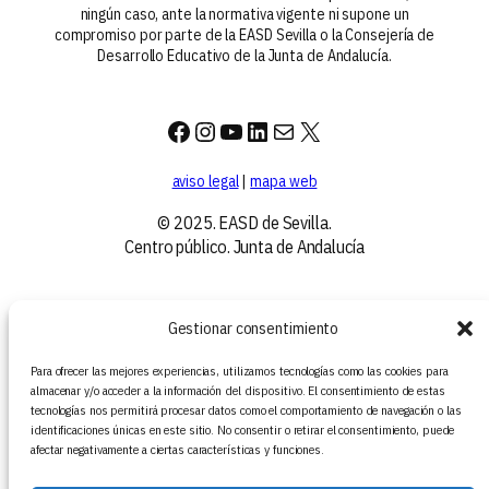
ningún caso, ante la normativa vigente ni supone un
compromiso por parte de la EASD Sevilla o la Consejería de
Desarrollo Educativo de la Junta de Andalucía.
Facebook
Instagram
YouTube
LinkedIn
Correo electrónico
X
aviso legal
|
mapa web
© 2025. EASD de Sevilla.
Centro público. Junta de Andalucía
Gestionar consentimiento
Para ofrecer las mejores experiencias, utilizamos tecnologías como las cookies para
almacenar y/o acceder a la información del dispositivo. El consentimiento de estas
tecnologías nos permitirá procesar datos como el comportamiento de navegación o las
identificaciones únicas en este sitio. No consentir o retirar el consentimiento, puede
afectar negativamente a ciertas características y funciones.