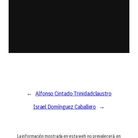
alfarería
cerámica artística
esmaltes al fuego
procedimientos de orfebrería y
platería
pasaron por nuestra escuela
←
Alfonso Cintado Trinidad
claustro
Israel Domínguez Caballero
→
La información mostrada en esta web no prevalecerá, en