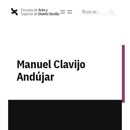
Saltar
al
contenido
Manuel Clavijo
Andújar
historia del arte