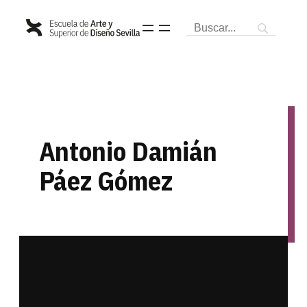
Saltar
al
contenido
Antonio Damián
Páez Gómez
moldes y reproducciones