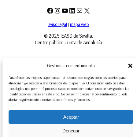
Facebook
Instagram
YouTube
LinkedIn
Correo electrónico
X
aviso legal
|
mapa web
© 2025. EASD de Sevilla.
Centro público. Junta de Andalucía
Gestionar consentimiento
Para ofrecer las mejores experiencias, utilizamos tecnologías como las cookies para
almacenar y/o acceder a la información del dispositivo. El consentimiento de estas
tecnologías nos permitirá procesar datos como el comportamiento de navegación o las
identificaciones únicas en este sitio. No consentir o retirar el consentimiento, puede
afectar negativamente a ciertas características y funciones.
Aceptar
Denegar