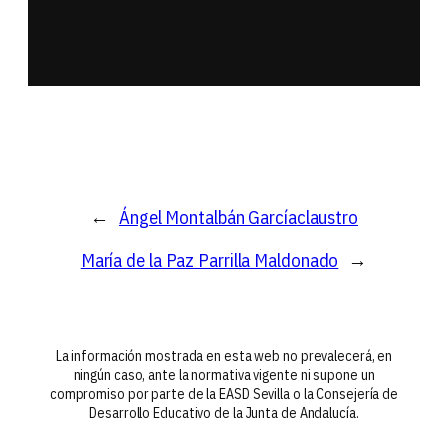
escultura aplicada al espectáculo
moldes y reproducciones
←
Ángel Montalbán García
claustro
María de la Paz Parrilla Maldonado
→
La información mostrada en esta web no prevalecerá, en
ningún caso, ante la normativa vigente ni supone un
compromiso por parte de la EASD Sevilla o la Consejería de
Desarrollo Educativo de la Junta de Andalucía.