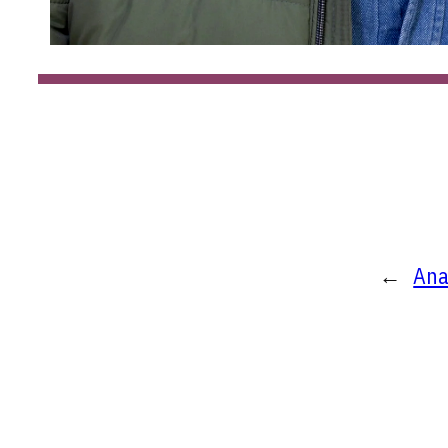
←
Ana