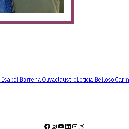
 Isabel Barrena Oliva
claustro
Leticia Belloso Car
Facebook
Instagram
YouTube
LinkedIn
Correo electrónico
X