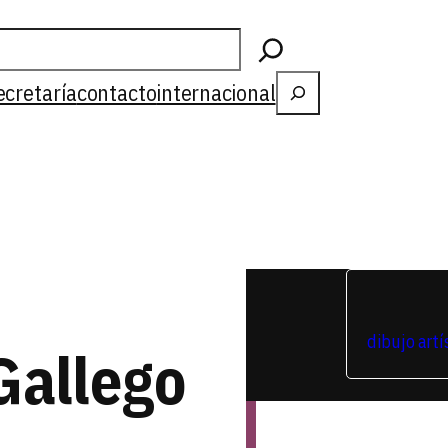
Buscar
ecretaría
contacto
internacional
dibujo artí
Gallego