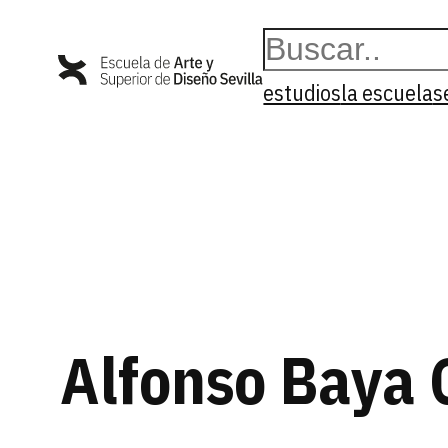
Saltar
Buscar
al
contenido
estudios
la escuela
s
Alfonso Baya 