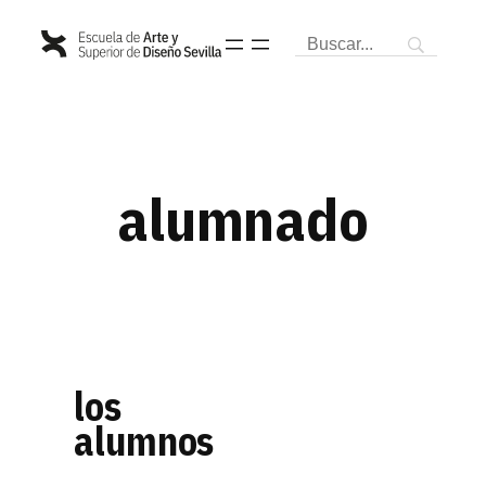
Saltar
al
contenido
alumnado
los
alumnos